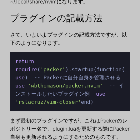
~/.local/share/nvimになります。
プラグインの記載方法
さて、いよいよプラグインの記載方法ですが、以
下のようになります。
return
require
(
'packer'
).startup(function(
use
)  -- Packerに自分自身を管理させる  
use
'wbthomason/packer.nvim'
  -- イ
ンストールしたいプラグイン例  
use
'rstacruz/vim-closer'
end)
まず最初のプラグインですが、これはPackerのレ
ポジトリー名で、plugin.luaを更新する際にPacker
自身も更新されるようにするためのものです。