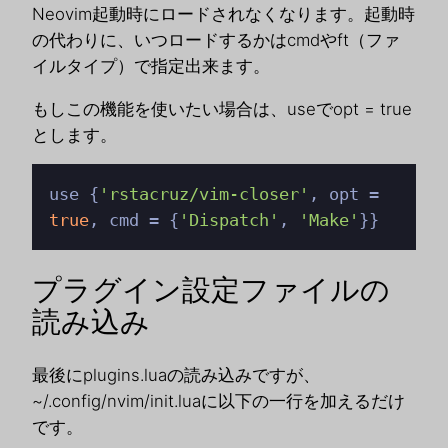
Neovim起動時にロードされなくなります。起動時
の代わりに、いつロードするかはcmdやft（ファ
イルタイプ）で指定出来ます。
もしこの機能を使いたい場合は、useでopt = true
とします。
use {
'rstacruz/vim-closer'
, opt = 
true
, cmd = {
'Dispatch'
, 
'Make'
}}
プラグイン設定ファイルの
読み込み
最後にplugins.luaの読み込みですが、
~/.config/nvim/init.luaに以下の一行を加えるだけ
です。