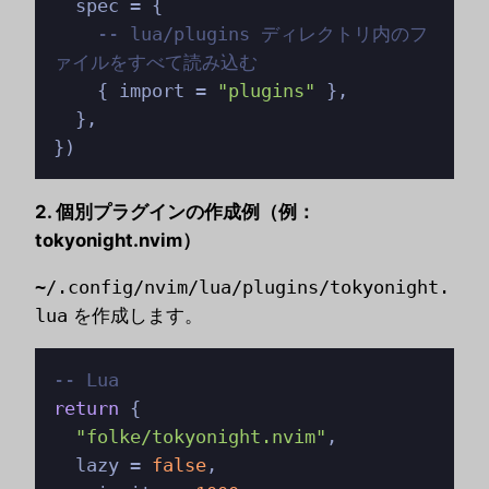
  spec = {

-- lua/plugins ディレクトリ内のフ
ァイルをすべて読み込む
    { import = 
"plugins"
 },

  },

})
2. 個別プラグインの作成例（例：
tokyonight.nvim）
~/.config/nvim/lua/plugins/tokyonight.
lua
を作成します。
-- Lua
return
 {

"folke/tokyonight.nvim"
,

  lazy = 
false
,
