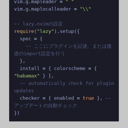
vim.g.mapleader = 
" "
vim.g.maplocalleader = 
"\\"
-- lazy.nvimの設定
require
(
"lazy"
).setup({

  spec = {

-- ここにプラグインを記述、または後
述のimport設定を行う
  },

  install = { colorscheme = { 
"habamax"
 } },

-- automatically check for plugin 
updates
  checker = { enabled = 
true
 }, 
-- 
アップデートの自動チェック
})