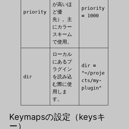
が高いほ
priority
priority
ど優
= 1000
先）。主
にカラー
スキーム
で使用。
ローカル
にあるプ
dir =
ラグイン
"~/proje
dir
を読み込
cts/my-
む際に使
plugin"
用しま
す。
Keymapsの設定（keysキ
ー）