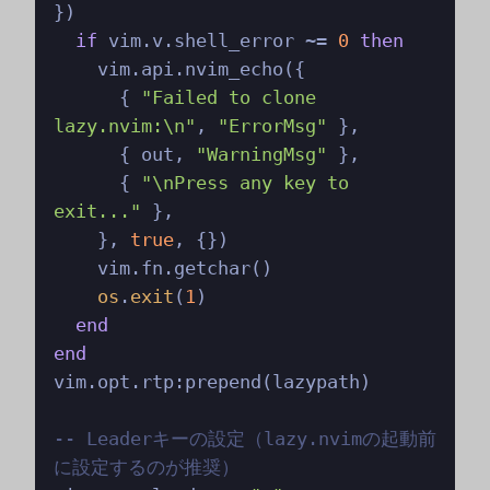
})

if
 vim.v.shell_error ~= 
0
then
    vim.api.nvim_echo({

      { 
"Failed to clone 
lazy.nvim:\n"
, 
"ErrorMsg"
 },

      { out, 
"WarningMsg"
 },

      { 
"\nPress any key to 
exit..."
 },

    }, 
true
, {})

    vim.fn.getchar()

os
.
exit
(
1
)

end
end
vim.opt.rtp:prepend(lazypath)

-- Leaderキーの設定（lazy.nvimの起動前
に設定するのが推奨）