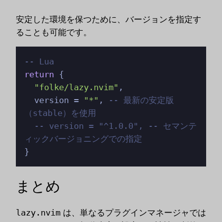
安定した環境を保つために、バージョンを指定す
ることも可能です。
-- Lua
return
 {

"folke/lazy.nvim"
,

  version = 
"*"
, 
-- 最新の安定版
（stable）を使用
-- version = "^1.0.0", -- セマンテ
ィックバージョニングでの指定
}
まとめ
lazy.nvim
は、単なるプラグインマネージャでは