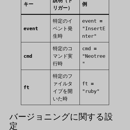
説明（ト
キー
例
リガー）
特定のイ
event =
event
ベント発
"InsertE
生時
nter"
特定のコ
cmd =
cmd
マンド実
"Neotree
行時
"
特定のフ
ァイルタ
ft =
ft
イプを開
"ruby"
いた時
バージョニングに関する設
定