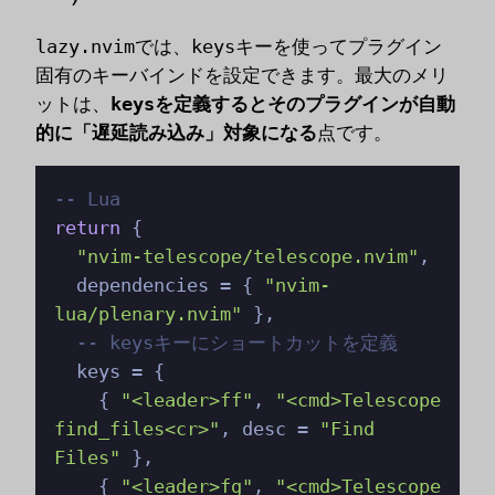
lazy.nvim
では、
keys
キーを使ってプラグイン
固有のキーバインドを設定できます。最大のメリ
ットは、
keys
を定義するとそのプラグインが自動
的に「遅延読み込み」対象になる
点です。
-- Lua
return
 {

"nvim-telescope/telescope.nvim"
,

  dependencies = { 
"nvim-
lua/plenary.nvim"
 },

-- keysキーにショートカットを定義
  keys = {

    { 
"<leader>ff"
, 
"<cmd>Telescope 
find_files<cr>"
, desc = 
"Find 
Files"
 },

    { 
"<leader>fg"
, 
"<cmd>Telescope 