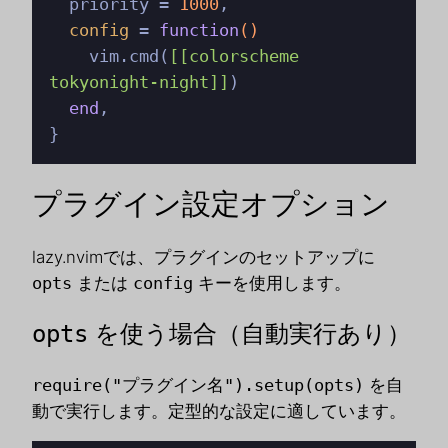
  priority = 
1000
,

config
 = 
function
()
    vim.cmd(
[[colorscheme 
tokyonight-night]]
)

end
,

}
プラグイン設定オプション
lazy.nvimでは、プラグインのセットアップに
opts
または
config
キーを使用します。
を使う場合（自動実行あり）
opts
require("プラグイン名").setup(opts)
を自
動で実行します。定型的な設定に適しています。