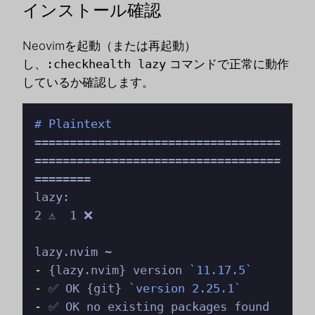
インストール確認
Neovimを起動（または再起動）
し、
:checkhealth lazy
コマンドで正常に動作
しているか確認します。
# Plaintext
===================================
===================================
========

lazy:                                                               
2 ⚠️  1 ❌

-
 {lazy.nvim} version 
`11.17.5`
-
 ✅ OK {git} 
`version 2.25.1`
-
 ✅ OK no existing packages found 