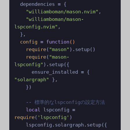
  dependencies = {

"williamboman/mason.nvim"
,

"williamboman/mason-
lspconfig.nvim"
,

  },

config
 = 
function
()
require
(
"mason"
).setup()

require
(
"mason-
lspconfig"
).setup({

      ensure_installed = { 
"solargraph"
 },

    })

-- 標準的なlspconfigの設定方法
local
 lspconfig = 
require
(
'lspconfig'
)

    lspconfig.solargraph.setup({
