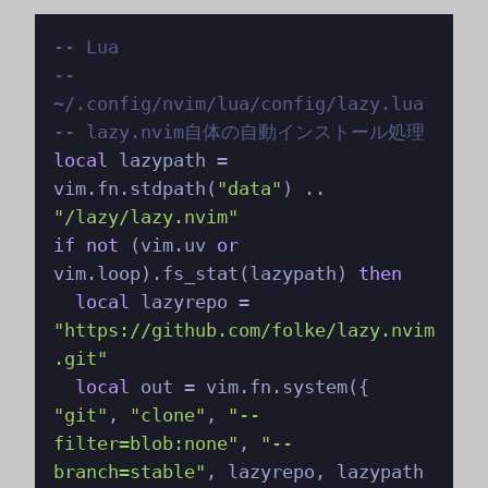
-- Lua
-- 
~/.config/nvim/lua/config/lazy.lua
-- lazy.nvim自体の自動インストール処理
local
 lazypath = 
vim.fn.stdpath(
"data"
) .. 
"/lazy/lazy.nvim"
if
not
 (vim.uv 
or
vim.loop).fs_stat(lazypath) 
then
local
 lazyrepo = 
"https://github.com/folke/lazy.nvim
.git"
local
 out = vim.fn.system({ 
"git"
, 
"clone"
, 
"--
filter=blob:none"
, 
"--
branch=stable"
, lazyrepo, lazypath 