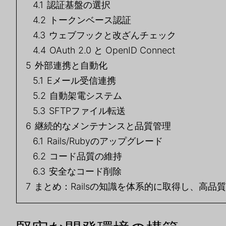
4.1
認証基盤の選択
4.2
トークンベース認証
4.3
ウェブフックと改ざんチェック
4.4
OAuth 2.0 と OpenID Connect
5
外部連携と自動化
5.1
Eメール受信連携
5.2
自動架電システム
5.3
SFTPファイル転送
6
継続的なメンテナンスと品質管理
6.1
Rails/Rubyのアップグレード
6.2
コード品質の維持
6.3
安全なコード削除
7
まとめ：Railsの知識を体系的に取得し、高品