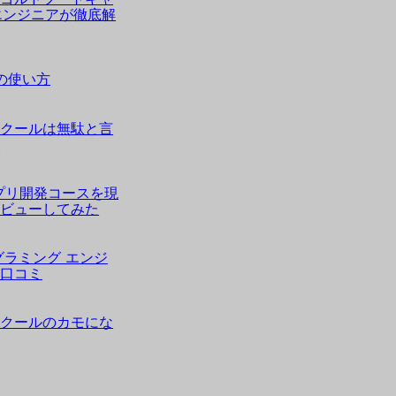
sエンジニアが徹底解
rsの使い方
スクールは無駄と言
策
アプリ開発コースを現
レビューしてみた
グラミング エンジ
・口コミ
スクールのカモにな