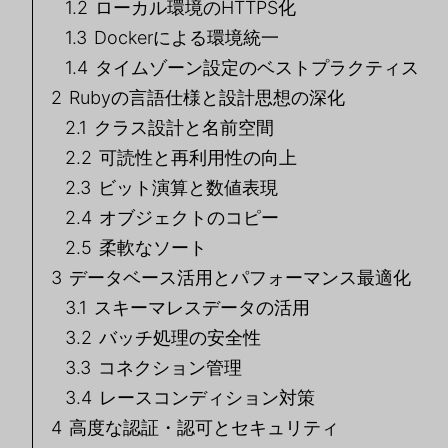
1.2
ローカル環境のHTTPS化
1.3
Dockerによる環境統一
1.4
タイムゾーン設定のベストプラクティス
2
Rubyの言語仕様と設計思想の深化
2.1
クラス設計と名前空間
2.2
可読性と再利用性の向上
2.3
ビット演算と数値表現
2.4
オブジェクトのコピー
2.5
柔軟なソート
3
データベース活用とパフォーマンス最適化
3.1
スキーマレスデータの活用
3.2
バッチ処理の安全性
3.3
コネクション管理
3.4
レースコンディション対策
4
高度な認証・認可とセキュリティ