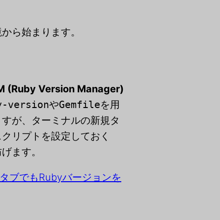
境から始まります。
 (Ruby Version Manager)
y-version
や
Gemfile
を用
ますが、ターミナルの新規タ
スクリプトを設定しておく
防げます。
タブでもRubyバージョンを