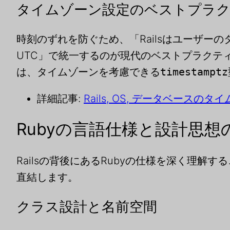
タイムゾーン設定のベストプラ
時刻のずれを防ぐため、「Railsはユーザーの
UTC」で統一するのが現代のベストプラクテ
は、タイムゾーンを考慮できる
timestamptz
詳細記事:
Rails, OS, データベースの
Rubyの言語仕様と設計思想
Railsの背後にあるRubyの仕様を深く理解
直結します。
クラス設計と名前空間