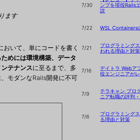
7/30
ンプを現役Rail
説
ります
7/22
WSL Containe
プログラミング
ン開発において、単にコードを書く
7/21
われる理由と対
るためには環境構築、データ
メンテナンス
に至るまで、多
デイトラ Web
7/16
役エンジニアが
モダンなRails開発に不可
テラキャン プロ
7/9
ニア転職の評判
プログラミング
7/6
る理由と対策