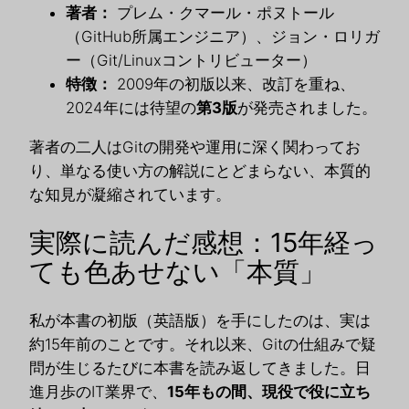
著者：
プレム・クマール・ポヌトール
（GitHub所属エンジニア）、ジョン・ロリガ
ー（Git/Linuxコントリビューター）
特徴：
2009年の初版以来、改訂を重ね、
2024年には待望の
第3版
が発売されました。
著者の二人はGitの開発や運用に深く関わってお
り、単なる使い方の解説にとどまらない、本質的
な知見が凝縮されています。
実際に読んだ感想：15年経っ
ても色あせない「本質」
私が本書の初版（英語版）を手にしたのは、実は
約15年前のことです。それ以来、Gitの仕組みで疑
問が生じるたびに本書を読み返してきました。日
進月歩のIT業界で、
15年もの間、現役で役に立ち