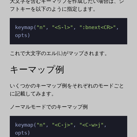
大文字を含むキーマップを作成したい場合は、シ
フトキーを以下のように指定します。
keymap(
"n"
, 
"<S-l>"
, 
":bnext<CR>"
, 
opts)
これで大文字のエル(L)がマップされます。
キーマップ例
いくつかのキーマップ例をそれぞれのモードごと
に記載してみます。
ノーマルモードでのキーマップ例
keymap(
"n"
, 
"<C-j>"
, 
"<C-w>j"
, 
opts)