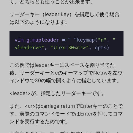
く、どちらとも使うことが出来ます。
リーダーキー（leader key）を指定して使う場合
は以下のようになります。
vim.g.mapleader
 = “ “keymap(
"n"
, 
"
<leader>e"
, 
":Lex 30<cr>"
, opts)
この例ではleaderキーにスペースを割り当てた
後、リーダーキーとeのキーマップでNetrwを左ウ
ィンドウで30の幅で開くように指定しています。
<leader>が、指定したリーダーキーです。
また、<cr>はcarriage returnでEnterキーのことで
す。実際のコマンドモードではEnterを押してコマ
ンドを実行するためです。