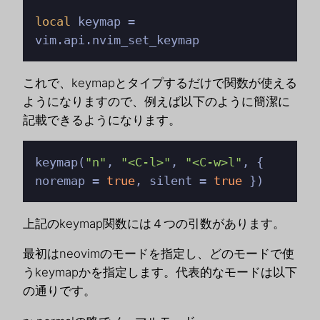
local
 keymap = 
vim.api.nvim_set_keymap
これで、keymapとタイプするだけで関数が使える
ようになりますので、例えば以下のように簡潔に
記載できるようになります。
keymap(
"n"
, 
"<C-l>"
, 
"<C-w>l"
, { 
noremap = 
true
, silent = 
true
 })
上記のkeymap関数には４つの引数があります。
最初はneovimのモードを指定し、どのモードで使
うkeymapかを指定します。代表的なモードは以下
の通りです。