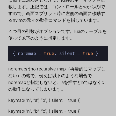
な動作に対応させるかで、既存のキーマップを記
載します。上記では、コントロールとwからのlで
すので、画面スプリット時に左側の画面に移動す
るnvimの元々の動作コマンドを指しています。
４つ目の引数がオプションです。luaのテーブルを
使って以下のように指定します。
{ noremap = 
true
, silent = 
true
 }
noremapはno recursive map（再帰的にマップし
ない）の略で、例えば以下のような場合で
noremapと指定しないと、aを押すとbではなくc
の動作になってしまいます。
keymap(“n”, “a”, “b”, { silent = true })
keymap(“n”, “b”, “c”, { silent = true })