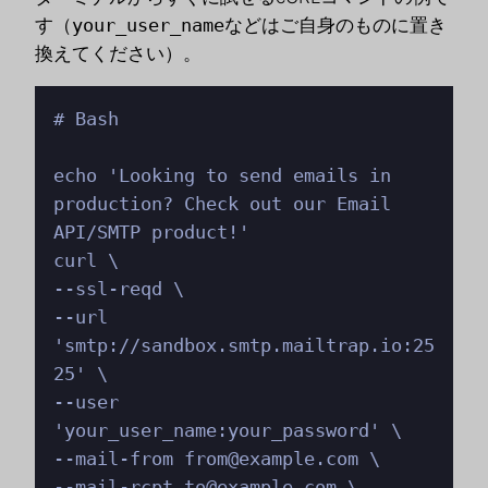
す（
your_user_name
などはご自身のものに置き
換えてください）。
# Bash

echo 'Looking to send emails in 
production? Check out our Email 
API/SMTP product!'

curl \

--ssl-reqd \

--url 
'smtp://sandbox.smtp.mailtrap.io:25
25' \

--user 
'your_user_name:your_password' \

--mail-from from@example.com \

--mail-rcpt to@example.com \
