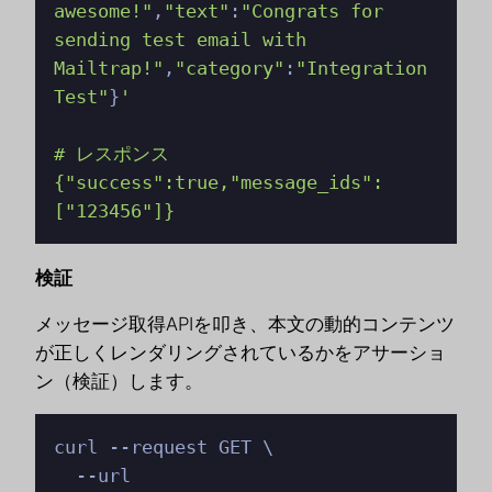
awesome!"
,
"text"
:
"Congrats for 
sending test email with 
Mailtrap!"
,
"category"
:
"Integration 
Test"
}
'

# レスポンス

{"success":true,"message_ids":
["123456"]}
検証
メッセージ取得APIを叩き、本文の動的コンテンツ
が正しくレンダリングされているかをアサーショ
ン（検証）します。
curl --request GET \

  --url 