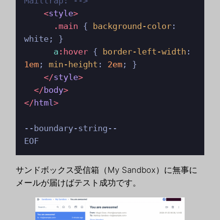
Mailtrap: -->
<
style
>
.main
 { 
background-color
: 
white; }

a
:hover
 { 
border-left-width
: 
1em
; 
min-height
: 
2em
; }

</
style
>
</
body
>
</
html
>
--boundary-string--

サンドボックス受信箱（My Sandbox）に無事に
メールが届けばテスト成功です。