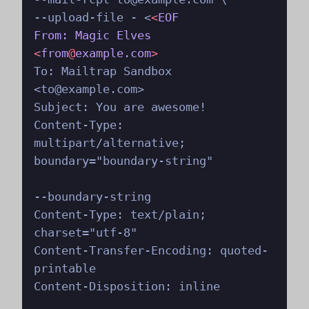
--upload-file - <
<
EOF
From:
Magic
Elves
<
from
@
example.com
>
To: Mailtrap Sandbox 
<to@example.com>

Subject: You are awesome!

Content-Type: 
multipart/alternative; 
boundary="boundary-string"

--boundary-string

Content-Type: text/plain; 
charset="utf-8"

Content-Transfer-Encoding: quoted-
printable

Content-Disposition: inline
