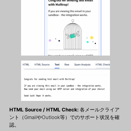
HTML Source / HTML Check:
各メールクライア
ント（GmailやOutlook等）でのサポート状況を確
認。