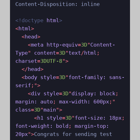
Content-Disposition: inline

<!doctype 
html
>
<
html
>
<
head
>
<
meta
http-equiv
=
3D
"
Content-
Type
" 
content
=
3D
"
text
/
html
; 
charset
=
3DUTF-8
">
</
head
>
<
body
style
=
3D
"
font-family:
sans-
serif
;">
<
div
style
=
3D
"
display:
block
; 
margin:
auto
; 
max-width:
600px
;" 
class
=
3D
"
main
">
<
h1
style
=
3D
"
font-size:
18px
; 
font-weight:
bold
; 
margin-top:
20px
">
Congrats for sending test 