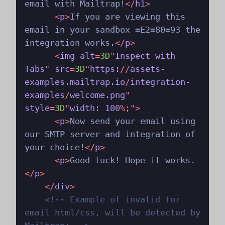
email with Mailtrap!
</
h1
>
<
p
>
If you are viewing this 
email in your sandbox =E2=80=93 the 
integration works.
</
p
>
<
img
alt
=
3D
"
Inspect
with
Tabs
" 
src
=
3D
"
https:
//
assets-
examples.mailtrap.io
/
integration-
examples
/
welcome.png
" 
style
=
3D
"
width:
100
%;">
<
p
>
Now send your email using 
our SMTP server and integration of 
your choice!
</
p
>
<
p
>
Good luck! Hope it works.
</
p
>
</
div
>
<!-- Example of invalid for 
email html/css, will be detected by 