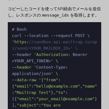
コピーしたコードを使ってAPI経由でメールを送信
し、レスポンスの
message_ids
を取得します。
# Bash

'https
:
//sandbox.api.mailtrap.io/ap
i/send/<YOUR_MAILBOX_ID>' \
--header 
'Authorization
: Bearer 
<YOUR_API_TOKEN>
' \

--header '
Content-Type: 
application/json
' \                                                          

--data-raw '
{
"from"
:
{
"email"
:
"hello@example.com"
,
"name"
:
"Mailtrap Test"
},
"to"
:
[{
"email"
:
"your_email@example.com"
}
],
"subject"
:
"You are 