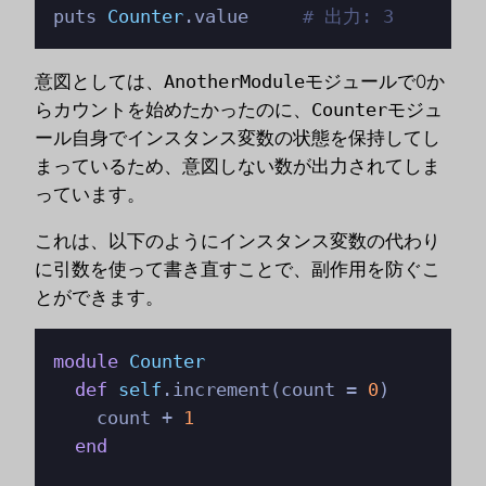
puts 
Counter
.value     
# 出力: 3
意図としては、
AnotherModule
モジュールで0か
らカウントを始めたかったのに、
Counter
モジュ
ール自身でインスタンス変数の状態を保持してし
まっているため、意図しない数が出力されてしま
っています。
これは、以下のようにインスタンス変数の代わり
に引数を使って書き直すことで、副作用を防ぐこ
とができます。
module
Counter
def
self
.increment(count = 
0
)

    count + 
1
end