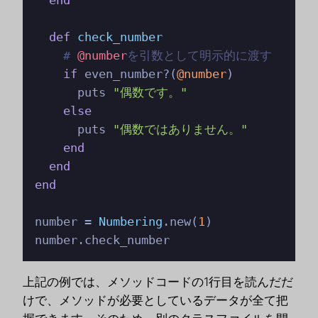
def
check_number
# 
@number
を引数として明示的に渡す
if
 even_number?(
@number
)

      puts 
"偶数です。"
else
      puts 
"偶数ではありません。"
end
end
end
number = 
Numbering
.new(
1
)

number.check_number
上記の例では、メソッドコードの1行目を読んだだ
けで、メソッドが必要としているデータが全て把