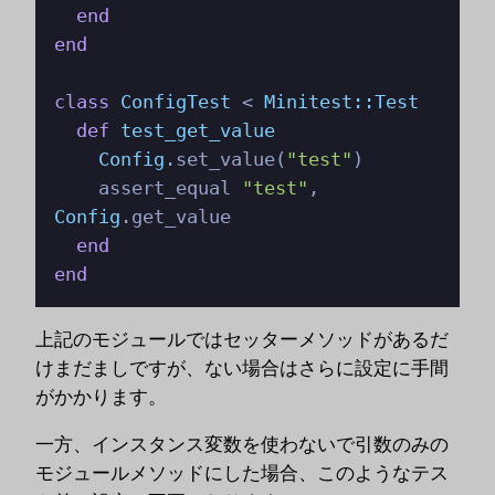
end
end
class
ConfigTest
 < 
Minitest::Test
def
test_get_value
Config
.set_value(
"test"
)

    assert_equal 
"test"
, 
Config
.get_value

end
end
上記のモジュールではセッターメソッドがあるだ
けまだましですが、ない場合はさらに設定に手間
がかかります。
一方、インスタンス変数を使わないで引数のみの
モジュールメソッドにした場合、このようなテス