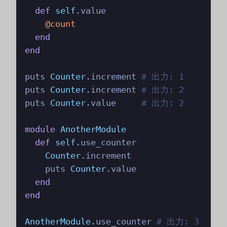
def
self
.value

@count
end
end
puts 
Counter
.increment 
# 出力: 1
puts 
Counter
.increment 
# 出力: 2
puts 
Counter
.value     
# 出力: 2
module
AnotherModule
def
self
.use_counter

Counter
.increment

    puts 
Counter
.value

end
end
AnotherModule
.use_counter 
# 出力: 3