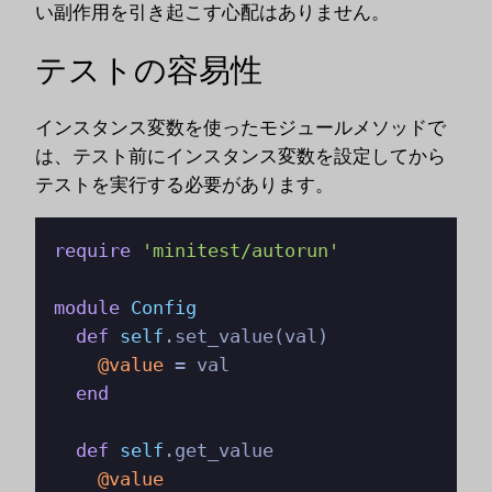
い副作用を引き起こす心配はありません。
テストの容易性
インスタンス変数を使ったモジュールメソッドで
は、テスト前にインスタンス変数を設定してから
テストを実行する必要があります。
require
'minitest/autorun'
module
Config
def
self
.set_value(val)

@value
 = val

end
def
self
.get_value

@value