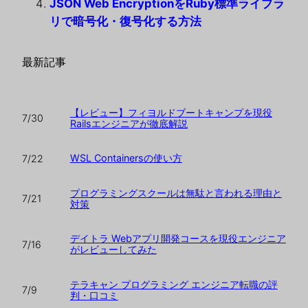
JSON Web EncryptionをRuby標準ライブラ
リで暗号化・復号化する方法
最新記事
【レビュー】フィヨルドブートキャンプを現役
7/30
Railsエンジニアが徹底解説
WSL Containersの使い方
7/22
プログラミングスクールは無駄と言われる理由と
7/21
対策
デイトラ Webアプリ開発コースを現役エンジニア
7/16
がレビューしてみた
テラキャン プログラミング エンジニア転職の評
7/9
判・口コミ