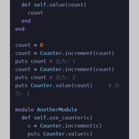
def
self
.value(count)

    count

end
end
count = 
0
count = 
Counter
.increment(count)

puts count 
# 出力: 1
count = 
Counter
.increment(count)

puts count 
# 出力: 2
puts 
Counter
.value(count)     
# 出
力: 2
module
AnotherModule
def
self
.use_counter(c)

    c = 
Counter
.increment(c)

    puts 
Counter
.value(c)
