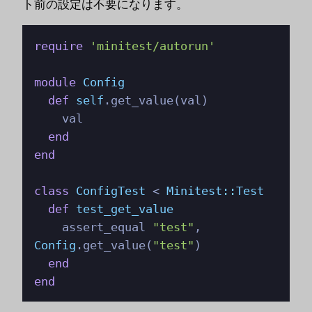
ト前の設定は不要になります。
require
'minitest/autorun'
module
Config
def
self
.get_value(val)

    val

end
end
class
ConfigTest
 < 
Minitest::Test
def
test_get_value
    assert_equal 
"test"
, 
Config
.get_value(
"test"
)

end
end