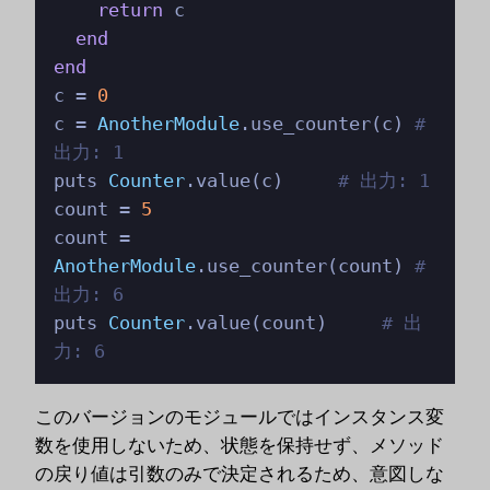
return
 c

end
end
c = 
0
c = 
AnotherModule
.use_counter(c) 
# 
出力: 1
puts 
Counter
.value(c)     
# 出力: 1
count = 
5
count = 
AnotherModule
.use_counter(count) 
# 
出力: 6
puts 
Counter
.value(count)     
# 出
力: 6
このバージョンのモジュールではインスタンス変
数を使用しないため、状態を保持せず、メソッド
の戻り値は引数のみで決定されるため、意図しな