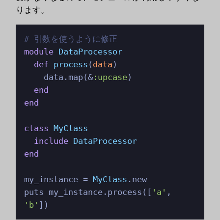
ります。
# 引数を使うように修正
module
DataProcessor
def
process
(
data
)

    data.map(&
:upcase
)

end
end
class
MyClass
include
DataProcessor
end
my_instance = 
MyClass
.new

puts my_instance.process([
'a'
, 
'b'
])