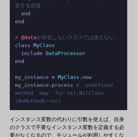
在する前提
end
end
# 
@data
が存在しないクラスでは使えない。
class
MyClass
include
DataProcessor
end
my_instance = 
MyClass
.new

my_instance.process 
#  undefined 
method `map' for nil:NilClass 
(NoMethodError)
インスタンス変数の代わりに引数を使えば、自身
のクラスで不要なインスタンス変数を定義する必
要がなくなるので、モジュールが利用しやすくな