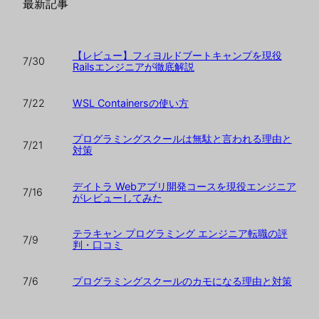
最新記事
【レビュー】フィヨルドブートキャンプを現役
7/30
Railsエンジニアが徹底解説
WSL Containersの使い方
7/22
プログラミングスクールは無駄と言われる理由と
7/21
対策
デイトラ Webアプリ開発コースを現役エンジニア
7/16
がレビューしてみた
テラキャン プログラミング エンジニア転職の評
7/9
判・口コミ
プログラミングスクールのカモになる理由と対策
7/6