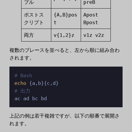
ブル
preB
ポストス
{A,B}pos
Apost
クリプト
t
Bpost
両方
v{1,2}z
v1z v2z
複数のブレースを並べると、左から順に組み合わ
されます。
# Bash
echo
# 出力
ac ad bc bd
上記の例は若干複雑ですが、以下の順番で展開さ
れます。