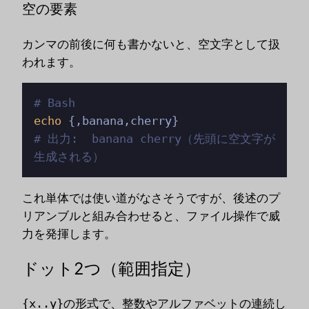
空の要素
カンマの前後に何も書かないと、空文字として扱
われます。
# Bash
echo
# 出力:  banana cherry（先頭に空文字が
生成される）
これ単体では使い道がなさそうですが、後述のプ
リアンブルと組み合わせると、ファイル操作で威
力を発揮します。
ドット2つ（範囲指定）
{x..y}
の形式で、整数やアルファベットの連続し