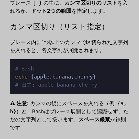
ブレース
{ }
の中に、
カンマ区切りのリスト
を入
れるか、
ドット2つの範囲
を指定します。
カンマ区切り（リスト指定）
ブレース内に1つ以上のカンマで区切られた文字列
を入れると、各文字列が展開されます。
# Bash
echo
# 出力: apple banana cherry
⚠️ 注意:
カンマの後にスペースを入れる（例:
{a,
b}
）と、Bashはブレース展開として認識せず、た
だの文字列として扱います。
スペース厳禁
が鉄則
です。