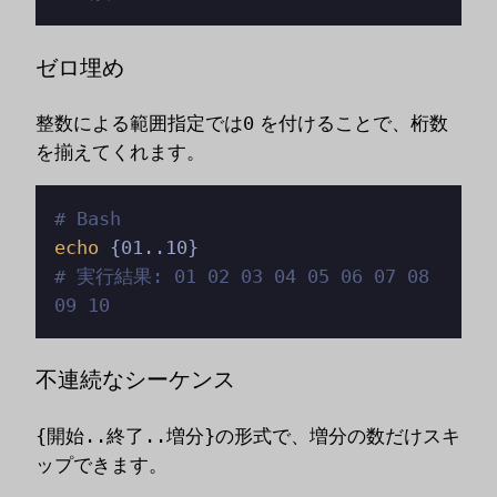
ゼロ埋め
整数による範囲指定では
0
を付けることで、桁数
を揃えてくれます。
# Bash
echo
# 実行結果: 01 02 03 04 05 06 07 08 
09 10
不連続なシーケンス
{開始..終了..増分}
の形式で、増分の数だけスキ
ップできます。