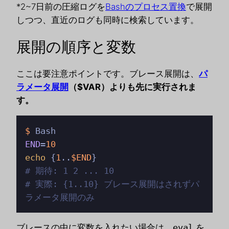
*2~7日前の圧縮ログを
Bashのプロセス置換
で展開
しつつ、直近のログも同時に検索しています。
展開の順序と変数
ここは要注意ポイントです。ブレース展開は、
パ
ラメータ展開
（$VAR）よりも先に実行されま
す。
$
END
=
10
echo
 {
1
..
$END
# 期待: 1 2 ... 10
# 実際: {1..10} ブレース展開はされずパ
ラメータ展開のみ
ブレースの中に変数を入れたい場合は、
eval
を