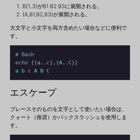
B{1..3}がB1 B2 B3に展開される。
{A,B1,B2,B3}が展開される。
大文字と小文字を両方含めたい場合などに便利で
す。
# Bash

echo {{
a
.
.c
},{
A
.
.C
a
b
 c 
A
B
 C
エスケープ
ブレースそのものを文字として使いたい場合は、
クォート（推奨）かバックスラッシュを使用しま
す。