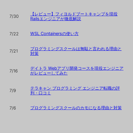
【レビュー】フィヨルドブートキャンプを現役
7/30
Railsエンジニアが徹底解説
WSL Containersの使い方
7/22
プログラミングスクールは無駄と言われる理由と
7/21
対策
デイトラ Webアプリ開発コースを現役エンジニア
7/16
がレビューしてみた
テラキャン プログラミング エンジニア転職の評
7/9
判・口コミ
プログラミングスクールのカモになる理由と対策
7/6