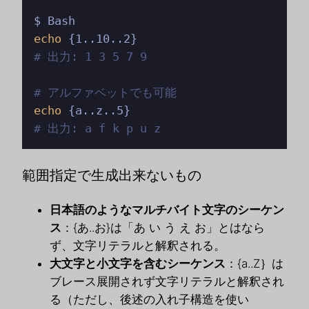
echo
# 出力: 1 3 5 7 9
# アルファベットでも可能
echo
# 出力: a f k p u z
範囲指定で生成出来ないもの
日本語のようなマルチバイト文字のシーケン
ス
：{あ..お}は「あ い う え お」とはなら
ず、文字リテラルと解釈される。
大文字と小文字を含むシーケンス
：{a..Z｝は
ブレース展開されず文字リテラルと解釈され
る（ただし、後述の入れ子構造を使い