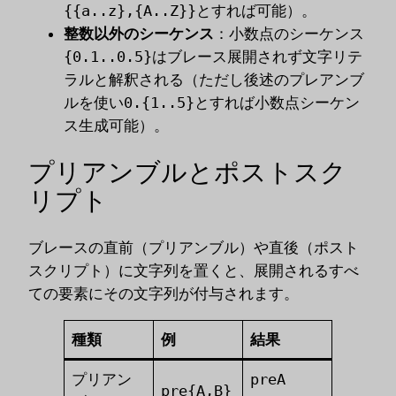
{{a..z},{A..Z}}
とすれば可能）。
整数以外のシーケンス
：小数点のシーケンス
{0.1..0.5}
はブレース展開されず文字リテ
ラルと解釈される（ただし後述のプレアンブ
ルを使い
0.{1..5}
とすれば小数点シーケン
ス生成可能）。
プリアンブルとポストスク
リプト
ブレースの直前（プリアンブル）や直後（ポスト
スクリプト）に文字列を置くと、展開されるすべ
ての要素にその文字列が付与されます。
種類
例
結果
プリアン
preA
pre{A,B}