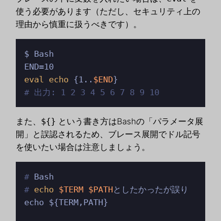
使う必要があります（ただし、セキュリティ上の
理由から慎重に扱うべきです）。
$ Bash

eval
echo
 {1..
$END
# 出力: 1 2 3 4 5 6 7 8 9 10
また、
${}
という書き方はBashの「パラメータ展
開」と誤認されるため、ブレース展開でドル記号
を使いたい場合は注意しましょう。
# 
Bash
# 
echo
$TERM
$PATH
としたかったが誤り