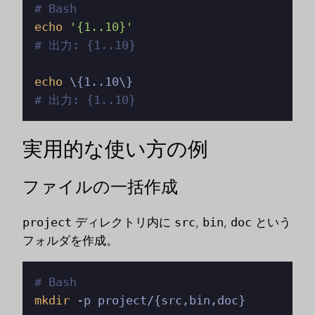
# Bash
echo
'{1..10}'
# 出力: {1..10}
echo
# 出力: {1..10}
実用的な使い方の例
ファイルの一括作成
project
ディレクトリ内に
src
,
bin
,
doc
という
フォルダを作成。
# Bash
mkdir
 -p project/{src,bin,doc}